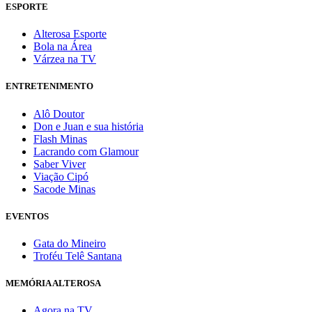
ESPORTE
Alterosa Esporte
Bola na Área
Várzea na TV
ENTRETENIMENTO
Alô Doutor
Don e Juan e sua história
Flash Minas
Lacrando com Glamour
Saber Viver
Viação Cipó
Sacode Minas
EVENTOS
Gata do Mineiro
Troféu Telê Santana
MEMÓRIA ALTEROSA
Agora na TV