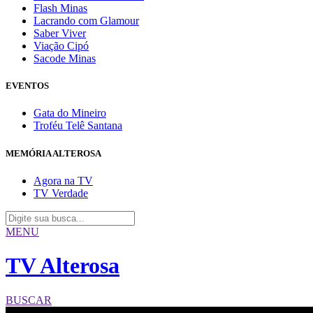
Flash Minas
Lacrando com Glamour
Saber Viver
Viação Cipó
Sacode Minas
EVENTOS
Gata do Mineiro
Troféu Telê Santana
MEMÓRIA ALTEROSA
Agora na TV
TV Verdade
MENU
TV Alterosa
BUSCAR