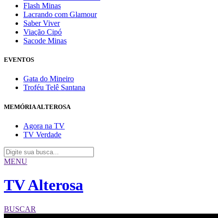
Flash Minas
Lacrando com Glamour
Saber Viver
Viação Cipó
Sacode Minas
EVENTOS
Gata do Mineiro
Troféu Telê Santana
MEMÓRIA ALTEROSA
Agora na TV
TV Verdade
MENU
TV Alterosa
BUSCAR