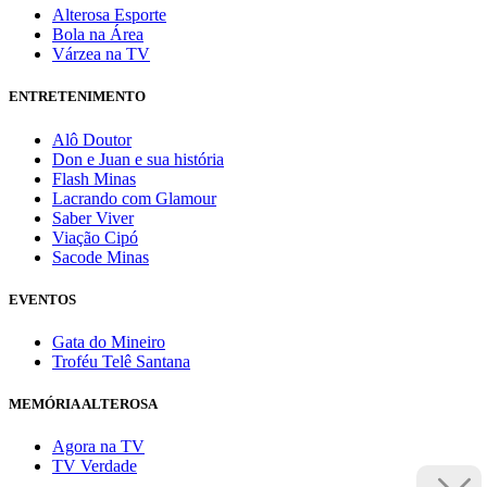
Alterosa Esporte
Bola na Área
Várzea na TV
ENTRETENIMENTO
Alô Doutor
Don e Juan e sua história
Flash Minas
Lacrando com Glamour
Saber Viver
Viação Cipó
Sacode Minas
EVENTOS
Gata do Mineiro
Troféu Telê Santana
MEMÓRIA ALTEROSA
Agora na TV
TV Verdade