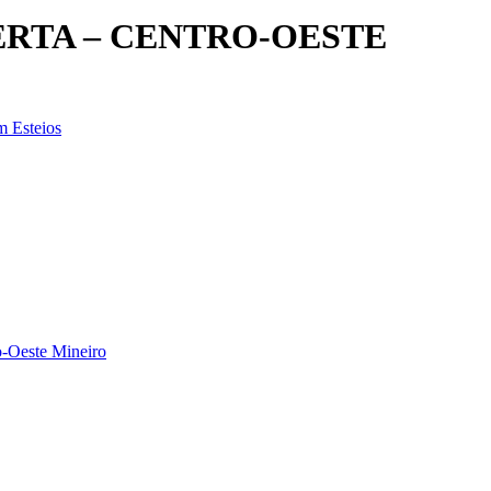
ERTA – CENTRO-OESTE
m Esteios
o-Oeste Mineiro