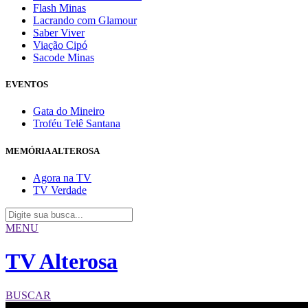
Flash Minas
Lacrando com Glamour
Saber Viver
Viação Cipó
Sacode Minas
EVENTOS
Gata do Mineiro
Troféu Telê Santana
MEMÓRIA ALTEROSA
Agora na TV
TV Verdade
MENU
TV Alterosa
BUSCAR