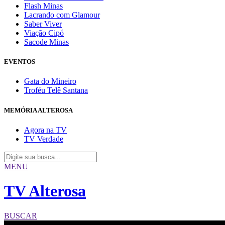
Flash Minas
Lacrando com Glamour
Saber Viver
Viação Cipó
Sacode Minas
EVENTOS
Gata do Mineiro
Troféu Telê Santana
MEMÓRIA ALTEROSA
Agora na TV
TV Verdade
MENU
TV Alterosa
BUSCAR