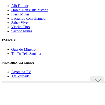
Alô Doutor
Don e Juan e sua história
Flash Minas
Lacrando com Glamour
Saber Viver
Viação Cipó
Sacode Minas
EVENTOS
Gata do Mineiro
Troféu Telê Santana
MEMÓRIA ALTEROSA
Agora na TV
TV Verdade
Assine Uai
Anuncie
Política de privacidade