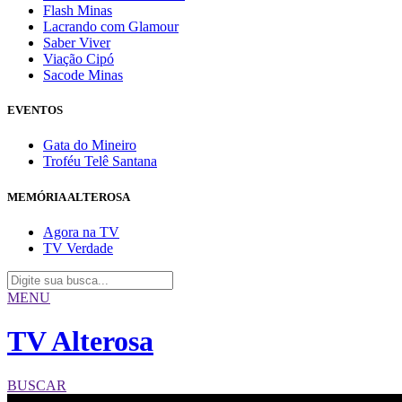
Flash Minas
Lacrando com Glamour
Saber Viver
Viação Cipó
Sacode Minas
EVENTOS
Gata do Mineiro
Troféu Telê Santana
MEMÓRIA ALTEROSA
Agora na TV
TV Verdade
MENU
TV Alterosa
BUSCAR