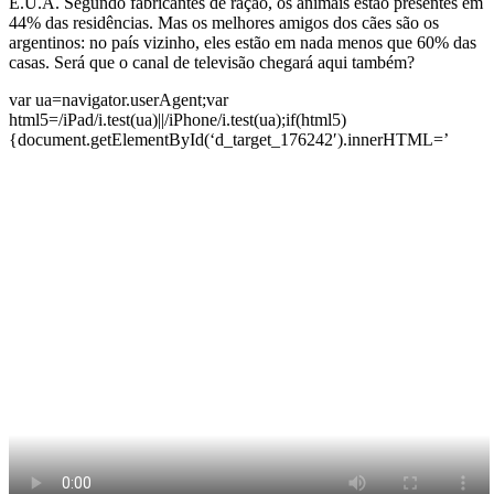
E.U.A. Segundo fabricantes de ração, os animais estão presentes em
44% das residências. Mas os melhores amigos dos cães são os
argentinos: no país vizinho, eles estão em nada menos que 60% das
casas. Será que o canal de televisão chegará aqui também?
var ua=navigator.userAgent;var
html5=/iPad/i.test(ua)||/iPhone/i.test(ua);if(html5)
{document.getElementById(‘d_target_176242′).innerHTML=’