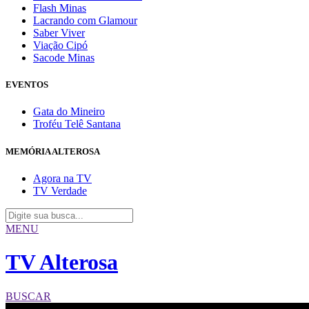
Flash Minas
Lacrando com Glamour
Saber Viver
Viação Cipó
Sacode Minas
EVENTOS
Gata do Mineiro
Troféu Telê Santana
MEMÓRIA ALTEROSA
Agora na TV
TV Verdade
MENU
TV Alterosa
BUSCAR