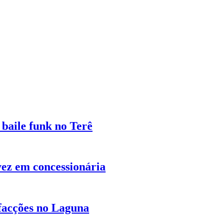
baile funk no Terê
vez em concessionária
 facções no Laguna