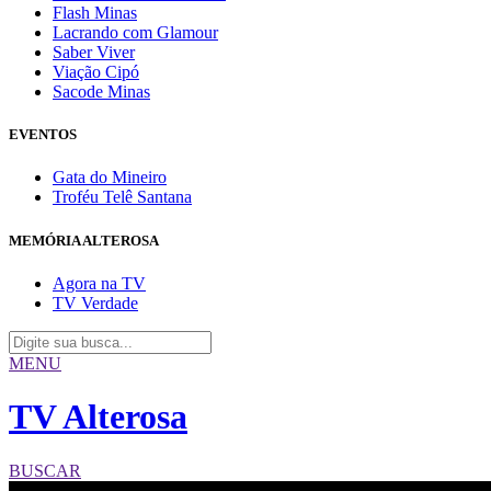
Flash Minas
Lacrando com Glamour
Saber Viver
Viação Cipó
Sacode Minas
EVENTOS
Gata do Mineiro
Troféu Telê Santana
MEMÓRIA ALTEROSA
Agora na TV
TV Verdade
MENU
TV Alterosa
BUSCAR