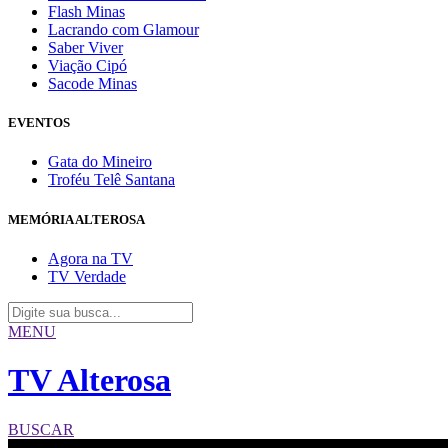
Flash Minas
Lacrando com Glamour
Saber Viver
Viação Cipó
Sacode Minas
EVENTOS
Gata do Mineiro
Troféu Telê Santana
MEMÓRIA ALTEROSA
Agora na TV
TV Verdade
MENU
TV Alterosa
BUSCAR