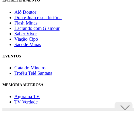
ENTRETENIMENTO
Alô Doutor
Don e Juan e sua história
Flash Minas
Lacrando com Glamour
Saber Viver
Viação Cipó
Sacode Minas
EVENTOS
Gata do Mineiro
Troféu Telê Santana
MEMÓRIA ALTEROSA
Agora na TV
TV Verdade
Assine Uai
Anuncie
Política de privacidade