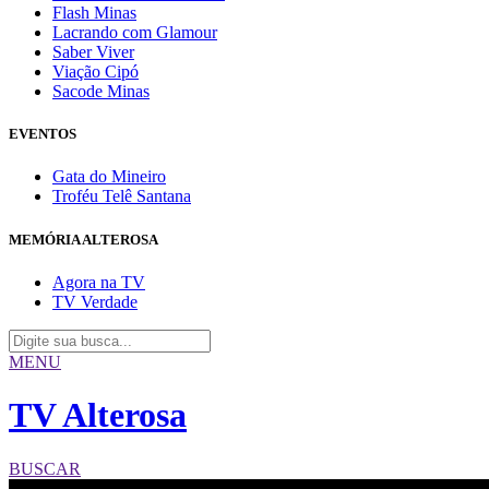
Flash Minas
Lacrando com Glamour
Saber Viver
Viação Cipó
Sacode Minas
EVENTOS
Gata do Mineiro
Troféu Telê Santana
MEMÓRIA ALTEROSA
Agora na TV
TV Verdade
MENU
TV Alterosa
BUSCAR