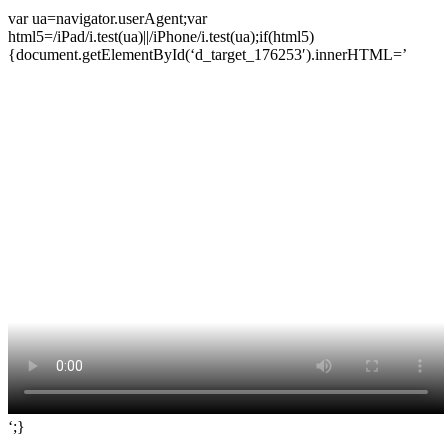
var ua=navigator.userAgent;var
html5=/iPad/i.test(ua)||/iPhone/i.test(ua);if(html5)
{document.getElementById(‘d_target_176253′).innerHTML=’
‘;}