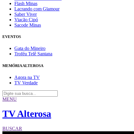
Flash Minas
Lacrando com Glamour
Saber Viver
Viação Cipó
Sacode Minas
EVENTOS
Gata do Mineiro
Troféu Telê Santana
MEMÓRIA ALTEROSA
Agora na TV
TV Verdade
MENU
TV Alterosa
BUSCAR