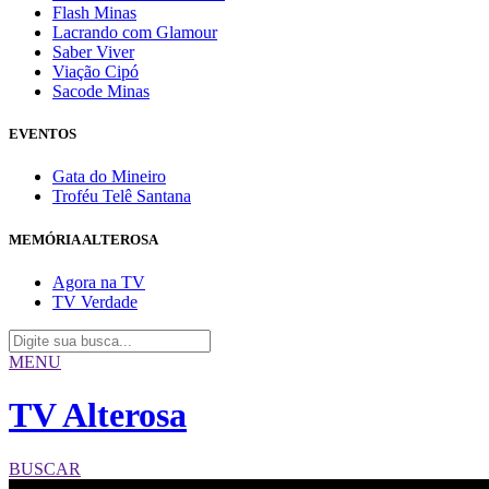
Flash Minas
Lacrando com Glamour
Saber Viver
Viação Cipó
Sacode Minas
EVENTOS
Gata do Mineiro
Troféu Telê Santana
MEMÓRIA ALTEROSA
Agora na TV
TV Verdade
MENU
TV Alterosa
BUSCAR