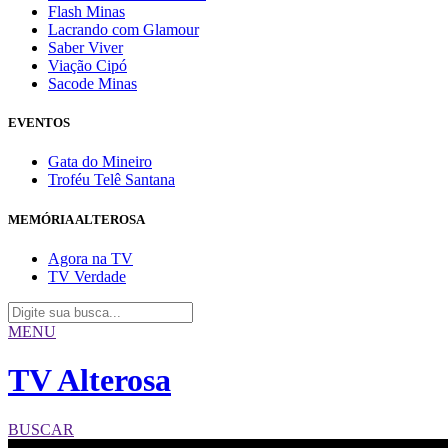
Flash Minas
Lacrando com Glamour
Saber Viver
Viação Cipó
Sacode Minas
EVENTOS
Gata do Mineiro
Troféu Telê Santana
MEMÓRIA ALTEROSA
Agora na TV
TV Verdade
MENU
TV Alterosa
BUSCAR