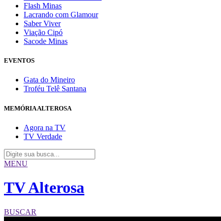
Flash Minas
Lacrando com Glamour
Saber Viver
Viação Cipó
Sacode Minas
EVENTOS
Gata do Mineiro
Troféu Telê Santana
MEMÓRIA ALTEROSA
Agora na TV
TV Verdade
MENU
TV Alterosa
BUSCAR