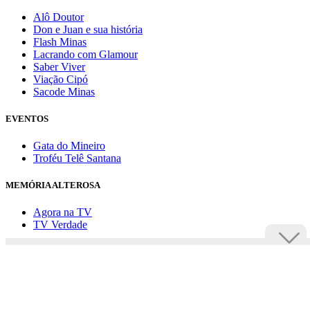
Alô Doutor
Don e Juan e sua história
Flash Minas
Lacrando com Glamour
Saber Viver
Viação Cipó
Sacode Minas
EVENTOS
Gata do Mineiro
Troféu Telê Santana
MEMÓRIA ALTEROSA
Agora na TV
TV Verdade
Assine Uai
Anuncie
Política de privacidade