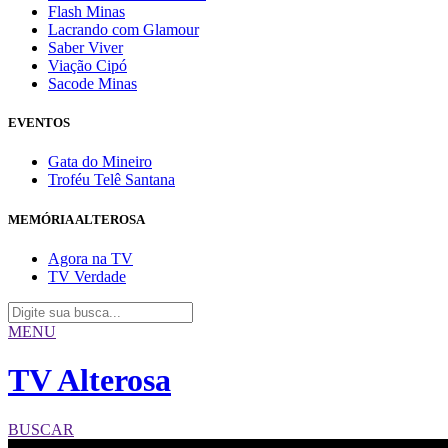
Flash Minas
Lacrando com Glamour
Saber Viver
Viação Cipó
Sacode Minas
EVENTOS
Gata do Mineiro
Troféu Telê Santana
MEMÓRIA ALTEROSA
Agora na TV
TV Verdade
MENU
TV Alterosa
BUSCAR