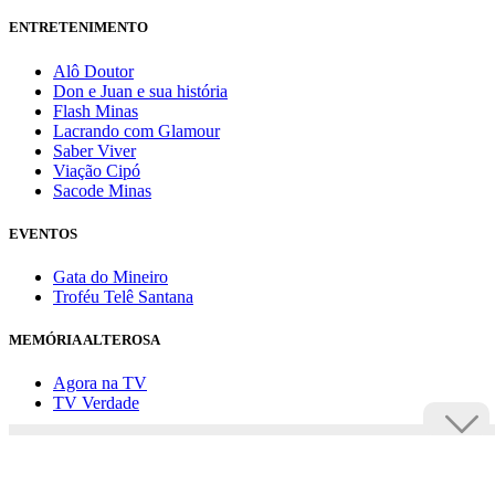
ENTRETENIMENTO
Alô Doutor
Don e Juan e sua história
Flash Minas
Lacrando com Glamour
Saber Viver
Viação Cipó
Sacode Minas
EVENTOS
Gata do Mineiro
Troféu Telê Santana
MEMÓRIA ALTEROSA
Agora na TV
TV Verdade
Assine Uai
Anuncie
Política de privacidade