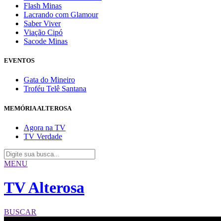
Flash Minas
Lacrando com Glamour
Saber Viver
Viação Cipó
Sacode Minas
EVENTOS
Gata do Mineiro
Troféu Telê Santana
MEMÓRIA ALTEROSA
Agora na TV
TV Verdade
MENU
TV Alterosa
BUSCAR