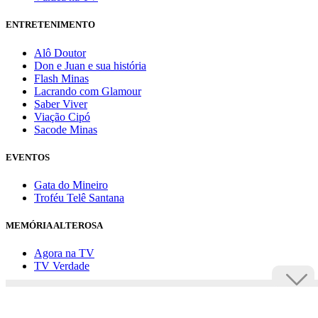
ENTRETENIMENTO
Alô Doutor
Don e Juan e sua história
Flash Minas
Lacrando com Glamour
Saber Viver
Viação Cipó
Sacode Minas
EVENTOS
Gata do Mineiro
Troféu Telê Santana
MEMÓRIA ALTEROSA
Agora na TV
TV Verdade
Assine Uai
Anuncie
Política de privacidade