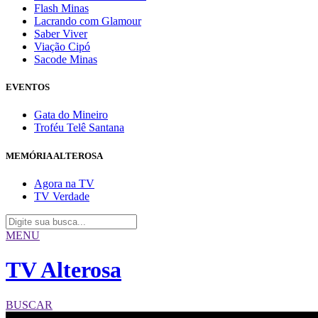
Flash Minas
Lacrando com Glamour
Saber Viver
Viação Cipó
Sacode Minas
EVENTOS
Gata do Mineiro
Troféu Telê Santana
MEMÓRIA ALTEROSA
Agora na TV
TV Verdade
MENU
TV Alterosa
BUSCAR