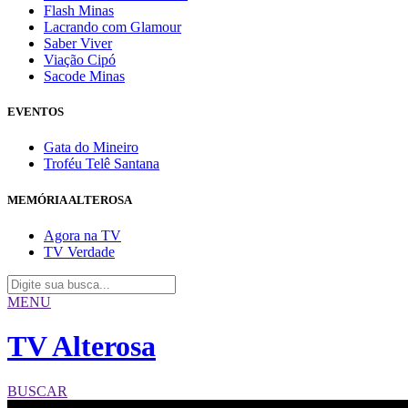
Flash Minas
Lacrando com Glamour
Saber Viver
Viação Cipó
Sacode Minas
EVENTOS
Gata do Mineiro
Troféu Telê Santana
MEMÓRIA ALTEROSA
Agora na TV
TV Verdade
MENU
TV Alterosa
BUSCAR