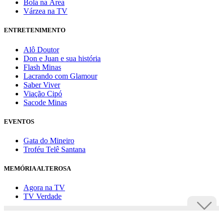
Bola na Área
Várzea na TV
ENTRETENIMENTO
Alô Doutor
Don e Juan e sua história
Flash Minas
Lacrando com Glamour
Saber Viver
Viação Cipó
Sacode Minas
EVENTOS
Gata do Mineiro
Troféu Telê Santana
MEMÓRIA ALTEROSA
Agora na TV
TV Verdade
Assine Uai