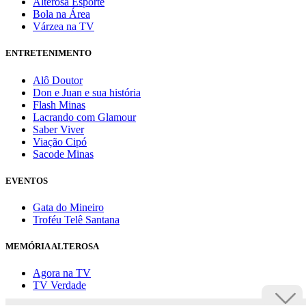
Alterosa Esporte
Bola na Área
Várzea na TV
ENTRETENIMENTO
Alô Doutor
Don e Juan e sua história
Flash Minas
Lacrando com Glamour
Saber Viver
Viação Cipó
Sacode Minas
EVENTOS
Gata do Mineiro
Troféu Telê Santana
MEMÓRIA ALTEROSA
Agora na TV
TV Verdade