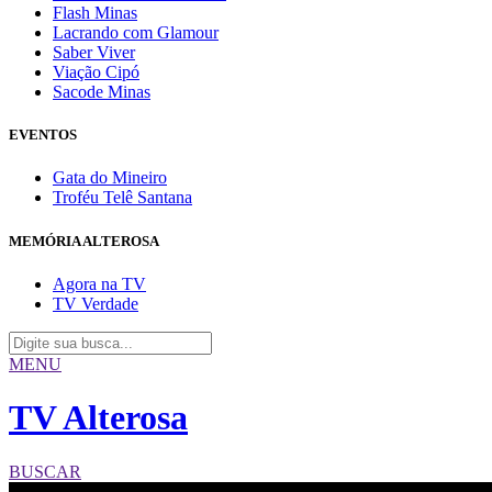
Flash Minas
Lacrando com Glamour
Saber Viver
Viação Cipó
Sacode Minas
EVENTOS
Gata do Mineiro
Troféu Telê Santana
MEMÓRIA ALTEROSA
Agora na TV
TV Verdade
MENU
TV Alterosa
BUSCAR