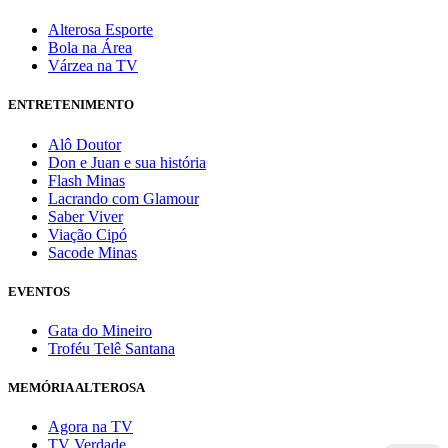
Alterosa Esporte
Bola na Área
Várzea na TV
ENTRETENIMENTO
Alô Doutor
Don e Juan e sua história
Flash Minas
Lacrando com Glamour
Saber Viver
Viação Cipó
Sacode Minas
EVENTOS
Gata do Mineiro
Troféu Telê Santana
MEMÓRIA ALTEROSA
Agora na TV
TV Verdade