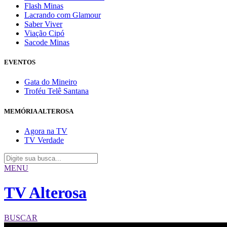
Flash Minas
Lacrando com Glamour
Saber Viver
Viação Cipó
Sacode Minas
EVENTOS
Gata do Mineiro
Troféu Telê Santana
MEMÓRIA ALTEROSA
Agora na TV
TV Verdade
MENU
TV Alterosa
BUSCAR