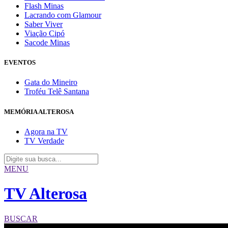
Flash Minas
Lacrando com Glamour
Saber Viver
Viação Cipó
Sacode Minas
EVENTOS
Gata do Mineiro
Troféu Telê Santana
MEMÓRIA ALTEROSA
Agora na TV
TV Verdade
MENU
TV Alterosa
BUSCAR