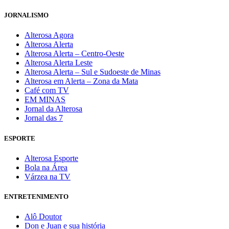
JORNALISMO
Alterosa Agora
Alterosa Alerta
Alterosa Alerta – Centro-Oeste
Alterosa Alerta Leste
Alterosa Alerta – Sul e Sudoeste de Minas
Alterosa em Alerta – Zona da Mata
Café com TV
EM MINAS
Jornal da Alterosa
Jornal das 7
ESPORTE
Alterosa Esporte
Bola na Área
Várzea na TV
ENTRETENIMENTO
Alô Doutor
Don e Juan e sua história