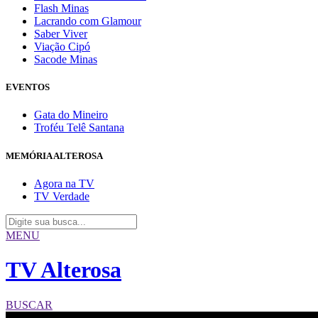
Flash Minas
Lacrando com Glamour
Saber Viver
Viação Cipó
Sacode Minas
EVENTOS
Gata do Mineiro
Troféu Telê Santana
MEMÓRIA ALTEROSA
Agora na TV
TV Verdade
MENU
TV Alterosa
BUSCAR