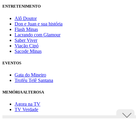
ENTRETENIMENTO
Alô Doutor
Don e Juan e sua história
Flash Minas
Lacrando com Glamour
Saber Viver
Viação Cipó
Sacode Minas
EVENTOS
Gata do Mineiro
Troféu Telê Santana
MEMÓRIA ALTEROSA
Agora na TV
TV Verdade
Assine Uai
Anuncie
Política de privacidade