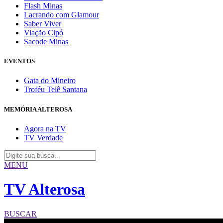
Flash Minas
Lacrando com Glamour
Saber Viver
Viação Cipó
Sacode Minas
EVENTOS
Gata do Mineiro
Troféu Telê Santana
MEMÓRIA ALTEROSA
Agora na TV
TV Verdade
MENU
TV Alterosa
BUSCAR