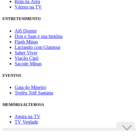
Bola na Área
Várzea na TV
ENTRETENIMENTO
Alô Doutor
Don e Juan e sua história
Flash Minas
Lacrando com Glamour
Saber Viver
Viação Cipó
Sacode Minas
EVENTOS
Gata do Mineiro
Troféu Telê Santana
MEMÓRIA ALTEROSA
Agora na TV
TV Verdade
Assine Uai