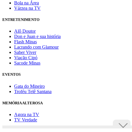
Bola na Área
Várzea na TV
ENTRETENIMENTO
Alô Doutor
Don e Juan e sua história
Flash Minas
Lacrando com Glamour
Saber Viver
Viação Cipó
Sacode Minas
EVENTOS
Gata do Mineiro
Troféu Telê Santana
MEMÓRIA ALTEROSA
Agora na TV
TV Verdade
Assine Uai