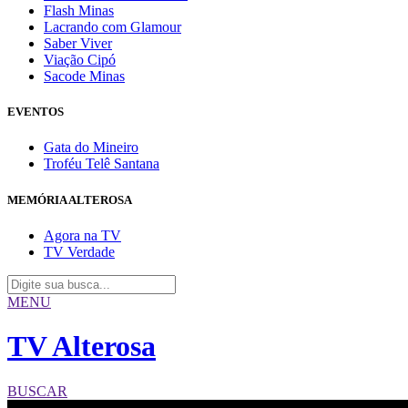
Flash Minas
Lacrando com Glamour
Saber Viver
Viação Cipó
Sacode Minas
EVENTOS
Gata do Mineiro
Troféu Telê Santana
MEMÓRIA ALTEROSA
Agora na TV
TV Verdade
MENU
TV Alterosa
BUSCAR