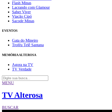
Flash Minas
Lacrando com Glamour
Saber Viver
Viação Cipó
Sacode Minas
EVENTOS
Gata do Mineiro
Troféu Telê Santana
MEMÓRIA ALTEROSA
Agora na TV
TV Verdade
MENU
TV Alterosa
BUSCAR