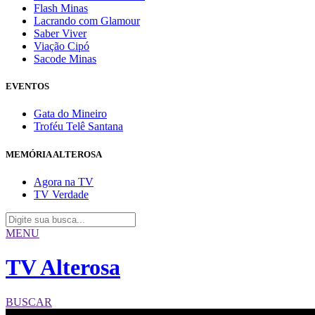
Flash Minas
Lacrando com Glamour
Saber Viver
Viação Cipó
Sacode Minas
EVENTOS
Gata do Mineiro
Troféu Telê Santana
MEMÓRIA ALTEROSA
Agora na TV
TV Verdade
MENU
TV Alterosa
BUSCAR