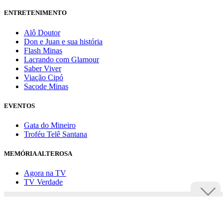
ENTRETENIMENTO
Alô Doutor
Don e Juan e sua história
Flash Minas
Lacrando com Glamour
Saber Viver
Viação Cipó
Sacode Minas
EVENTOS
Gata do Mineiro
Troféu Telê Santana
MEMÓRIA ALTEROSA
Agora na TV
TV Verdade
Assine Uai
Anuncie
Política de privacidade