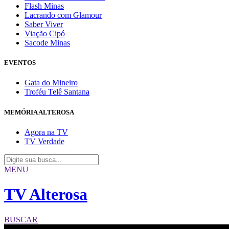
Flash Minas
Lacrando com Glamour
Saber Viver
Viação Cipó
Sacode Minas
EVENTOS
Gata do Mineiro
Troféu Telê Santana
MEMÓRIA ALTEROSA
Agora na TV
TV Verdade
MENU
TV Alterosa
BUSCAR