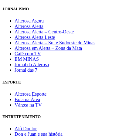
JORNALISMO
Alterosa Agora
Alterosa Alerta
Alterosa Alerta – Centro-Oeste
Alterosa Alerta Leste
Alterosa Alerta – Sul e Sudoeste de Minas
Alterosa em Alerta – Zona da Mata
Café com TV
EM MINAS
Jornal da Alterosa
Jornal das 7
ESPORTE
Alterosa Esporte
Bola na Área
Várzea na TV
ENTRETENIMENTO
Alô Doutor
Don e Juan e sua história