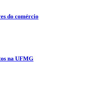
res do comércio
ertos na UFMG