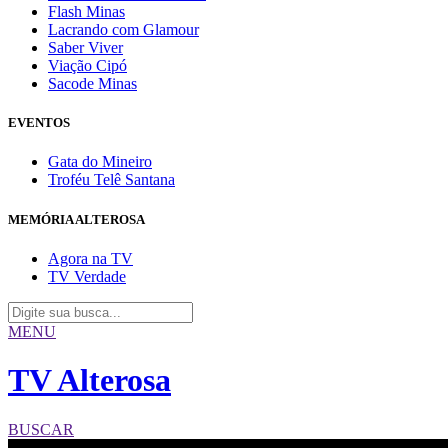
Flash Minas
Lacrando com Glamour
Saber Viver
Viação Cipó
Sacode Minas
EVENTOS
Gata do Mineiro
Troféu Telê Santana
MEMÓRIA ALTEROSA
Agora na TV
TV Verdade
MENU
TV Alterosa
BUSCAR