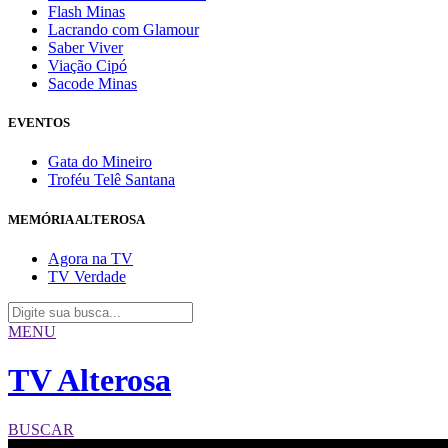
Flash Minas
Lacrando com Glamour
Saber Viver
Viação Cipó
Sacode Minas
EVENTOS
Gata do Mineiro
Troféu Telê Santana
MEMÓRIA ALTEROSA
Agora na TV
TV Verdade
MENU
TV Alterosa
BUSCAR