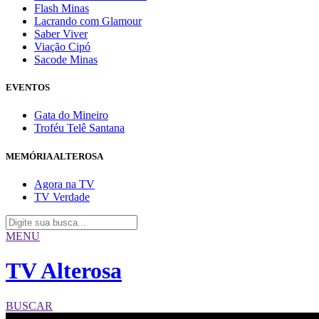
Flash Minas
Lacrando com Glamour
Saber Viver
Viação Cipó
Sacode Minas
EVENTOS
Gata do Mineiro
Troféu Telê Santana
MEMÓRIA ALTEROSA
Agora na TV
TV Verdade
MENU
TV Alterosa
BUSCAR