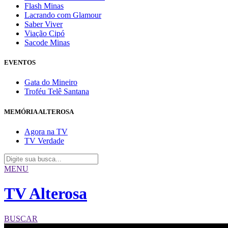
Flash Minas
Lacrando com Glamour
Saber Viver
Viação Cipó
Sacode Minas
EVENTOS
Gata do Mineiro
Troféu Telê Santana
MEMÓRIA ALTEROSA
Agora na TV
TV Verdade
MENU
TV Alterosa
BUSCAR