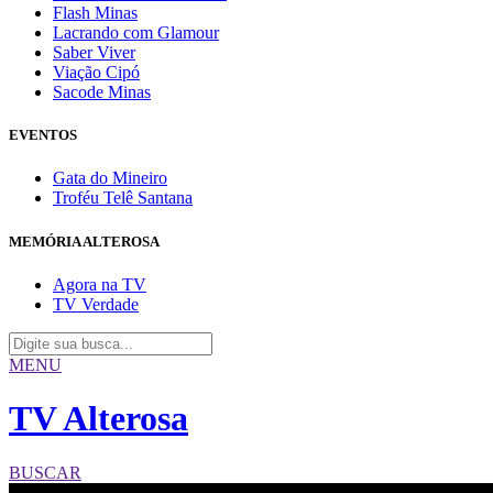
Flash Minas
Lacrando com Glamour
Saber Viver
Viação Cipó
Sacode Minas
EVENTOS
Gata do Mineiro
Troféu Telê Santana
MEMÓRIA ALTEROSA
Agora na TV
TV Verdade
MENU
TV Alterosa
BUSCAR