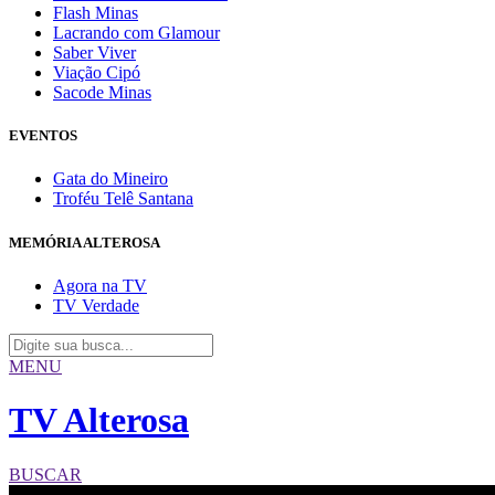
Flash Minas
Lacrando com Glamour
Saber Viver
Viação Cipó
Sacode Minas
EVENTOS
Gata do Mineiro
Troféu Telê Santana
MEMÓRIA ALTEROSA
Agora na TV
TV Verdade
MENU
TV Alterosa
BUSCAR