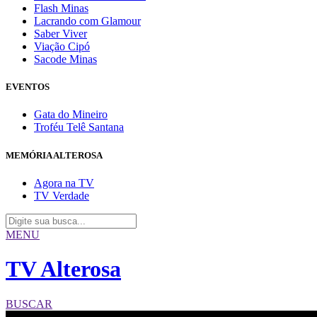
Flash Minas
Lacrando com Glamour
Saber Viver
Viação Cipó
Sacode Minas
EVENTOS
Gata do Mineiro
Troféu Telê Santana
MEMÓRIA ALTEROSA
Agora na TV
TV Verdade
MENU
TV Alterosa
BUSCAR