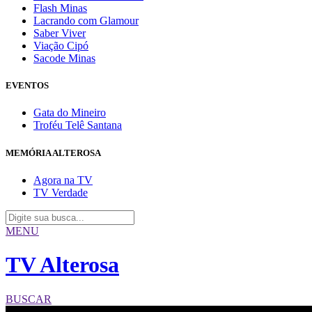
Flash Minas
Lacrando com Glamour
Saber Viver
Viação Cipó
Sacode Minas
EVENTOS
Gata do Mineiro
Troféu Telê Santana
MEMÓRIA ALTEROSA
Agora na TV
TV Verdade
MENU
TV Alterosa
BUSCAR