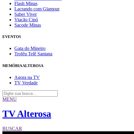
Flash Minas
Lacrando com Glamour
Saber Viver
Viação Cipó
Sacode Minas
EVENTOS
Gata do Mineiro
Troféu Telê Santana
MEMÓRIA ALTEROSA
Agora na TV
TV Verdade
MENU
TV Alterosa
BUSCAR