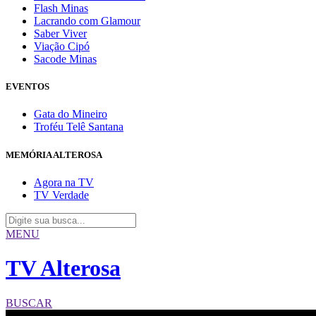
Flash Minas
Lacrando com Glamour
Saber Viver
Viação Cipó
Sacode Minas
EVENTOS
Gata do Mineiro
Troféu Telê Santana
MEMÓRIA ALTEROSA
Agora na TV
TV Verdade
MENU
TV Alterosa
BUSCAR