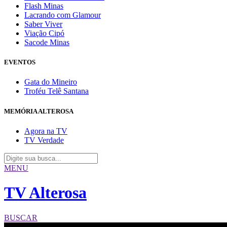
Flash Minas
Lacrando com Glamour
Saber Viver
Viação Cipó
Sacode Minas
EVENTOS
Gata do Mineiro
Troféu Telê Santana
MEMÓRIA ALTEROSA
Agora na TV
TV Verdade
MENU
TV Alterosa
BUSCAR