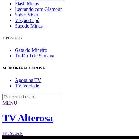
Flash Minas
Lacrando com Glamour
Saber Viver
Viação Cipó
Sacode Minas
EVENTOS
Gata do Mineiro
Troféu Telê Santana
MEMÓRIA ALTEROSA
Agora na TV
TV Verdade
MENU
TV Alterosa
BUSCAR