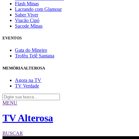
Flash Minas
Lacrando com Glamour
Saber Viver
Viação Cipó
Sacode Minas
EVENTOS
Gata do Mineiro
Troféu Telê Santana
MEMÓRIA ALTEROSA
Agora na TV
TV Verdade
MENU
TV Alterosa
BUSCAR