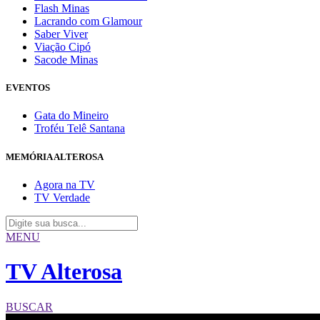
Flash Minas
Lacrando com Glamour
Saber Viver
Viação Cipó
Sacode Minas
EVENTOS
Gata do Mineiro
Troféu Telê Santana
MEMÓRIA ALTEROSA
Agora na TV
TV Verdade
MENU
TV Alterosa
BUSCAR