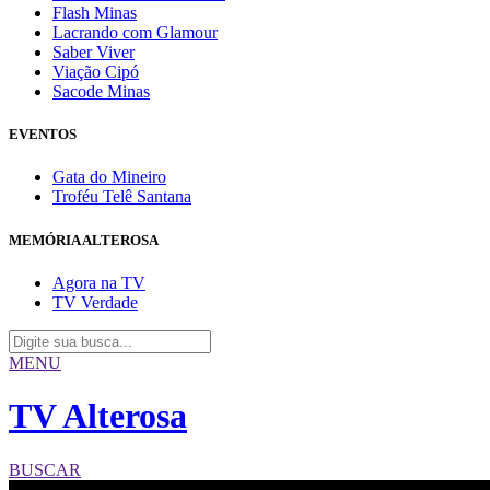
Flash Minas
Lacrando com Glamour
Saber Viver
Viação Cipó
Sacode Minas
EVENTOS
Gata do Mineiro
Troféu Telê Santana
MEMÓRIA ALTEROSA
Agora na TV
TV Verdade
MENU
TV Alterosa
BUSCAR