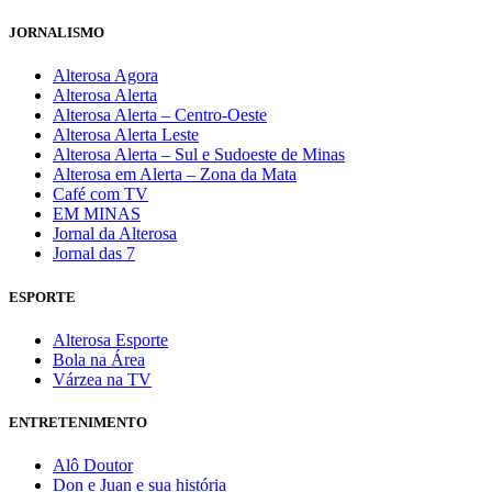
JORNALISMO
Alterosa Agora
Alterosa Alerta
Alterosa Alerta – Centro-Oeste
Alterosa Alerta Leste
Alterosa Alerta – Sul e Sudoeste de Minas
Alterosa em Alerta – Zona da Mata
Café com TV
EM MINAS
Jornal da Alterosa
Jornal das 7
ESPORTE
Alterosa Esporte
Bola na Área
Várzea na TV
ENTRETENIMENTO
Alô Doutor
Don e Juan e sua história