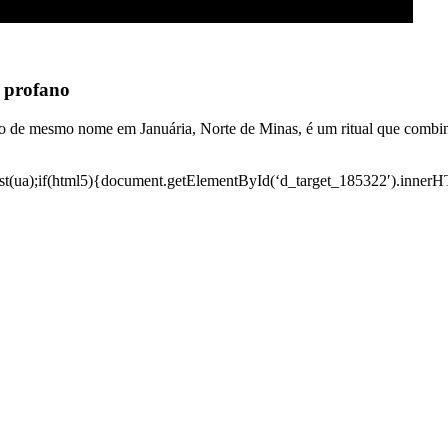
e profano
o de mesmo nome em Januária, Norte de Minas, é um ritual que combina
i.test(ua);if(html5){document.getElementById(‘d_target_185322′).inne