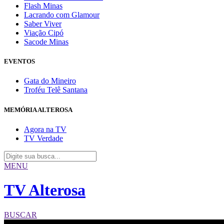
Flash Minas
Lacrando com Glamour
Saber Viver
Viação Cipó
Sacode Minas
EVENTOS
Gata do Mineiro
Troféu Telê Santana
MEMÓRIA ALTEROSA
Agora na TV
TV Verdade
MENU
TV Alterosa
BUSCAR