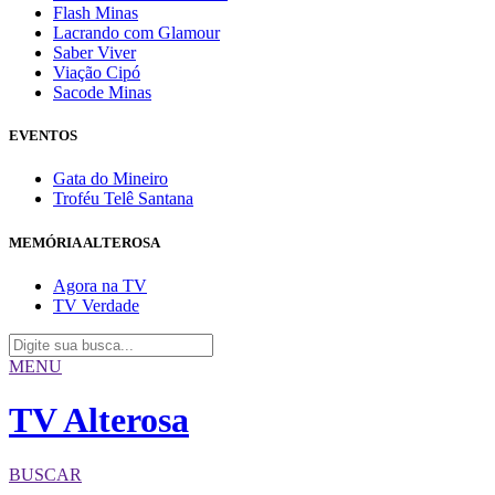
Flash Minas
Lacrando com Glamour
Saber Viver
Viação Cipó
Sacode Minas
EVENTOS
Gata do Mineiro
Troféu Telê Santana
MEMÓRIA ALTEROSA
Agora na TV
TV Verdade
MENU
TV Alterosa
BUSCAR