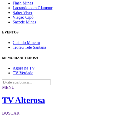
Flash Minas
Lacrando com Glamour
Saber Viver
Viação Cipó
Sacode Minas
EVENTOS
Gata do Mineiro
Troféu Telê Santana
MEMÓRIA ALTEROSA
Agora na TV
TV Verdade
MENU
TV Alterosa
BUSCAR