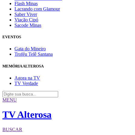
Flash Minas
Lacrando com Glamour
Saber Viver
Viação Cipó
Sacode Minas
EVENTOS
Gata do Mineiro
Troféu Telê Santana
MEMÓRIA ALTEROSA
Agora na TV
TV Verdade
MENU
TV Alterosa
BUSCAR