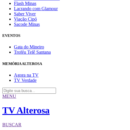
Flash Minas
Lacrando com Glamour
Saber Viver
Viação Cipó
Sacode Minas
EVENTOS
Gata do Mineiro
Troféu Telê Santana
MEMÓRIA ALTEROSA
Agora na TV
TV Verdade
MENU
TV Alterosa
BUSCAR