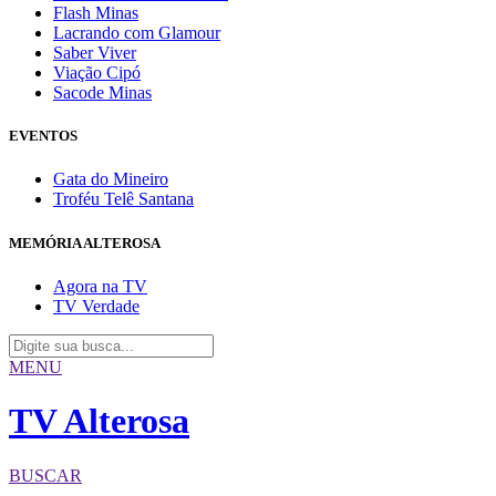
Flash Minas
Lacrando com Glamour
Saber Viver
Viação Cipó
Sacode Minas
EVENTOS
Gata do Mineiro
Troféu Telê Santana
MEMÓRIA ALTEROSA
Agora na TV
TV Verdade
MENU
TV Alterosa
BUSCAR