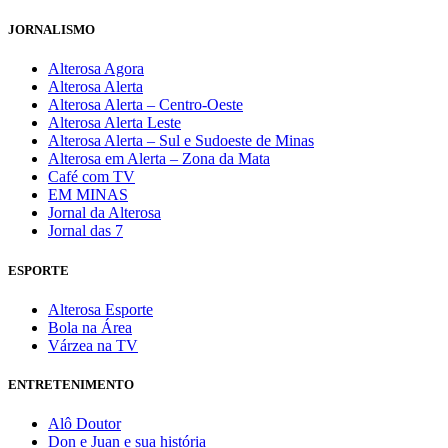
JORNALISMO
Alterosa Agora
Alterosa Alerta
Alterosa Alerta – Centro-Oeste
Alterosa Alerta Leste
Alterosa Alerta – Sul e Sudoeste de Minas
Alterosa em Alerta – Zona da Mata
Café com TV
EM MINAS
Jornal da Alterosa
Jornal das 7
ESPORTE
Alterosa Esporte
Bola na Área
Várzea na TV
ENTRETENIMENTO
Alô Doutor
Don e Juan e sua história