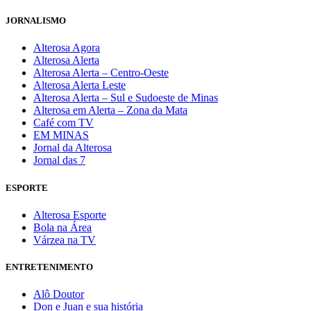
JORNALISMO
Alterosa Agora
Alterosa Alerta
Alterosa Alerta – Centro-Oeste
Alterosa Alerta Leste
Alterosa Alerta – Sul e Sudoeste de Minas
Alterosa em Alerta – Zona da Mata
Café com TV
EM MINAS
Jornal da Alterosa
Jornal das 7
ESPORTE
Alterosa Esporte
Bola na Área
Várzea na TV
ENTRETENIMENTO
Alô Doutor
Don e Juan e sua história