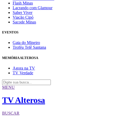
Flash Minas
Lacrando com Glamour
Saber Viver
Viação Cipó
Sacode Minas
EVENTOS
Gata do Mineiro
Troféu Telê Santana
MEMÓRIA ALTEROSA
Agora na TV
TV Verdade
MENU
TV Alterosa
BUSCAR