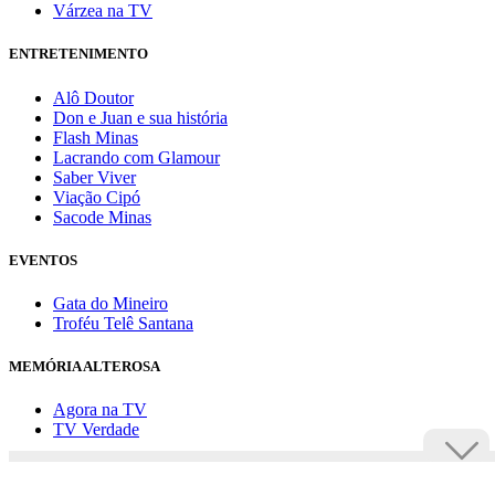
Várzea na TV
ENTRETENIMENTO
Alô Doutor
Don e Juan e sua história
Flash Minas
Lacrando com Glamour
Saber Viver
Viação Cipó
Sacode Minas
EVENTOS
Gata do Mineiro
Troféu Telê Santana
MEMÓRIA ALTEROSA
Agora na TV
TV Verdade
Assine Uai
Anuncie