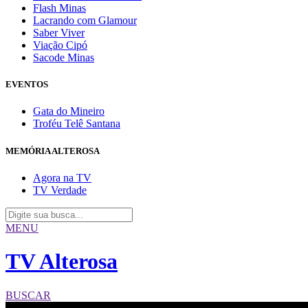
Flash Minas
Lacrando com Glamour
Saber Viver
Viação Cipó
Sacode Minas
EVENTOS
Gata do Mineiro
Troféu Telê Santana
MEMÓRIA ALTEROSA
Agora na TV
TV Verdade
MENU
TV Alterosa
BUSCAR