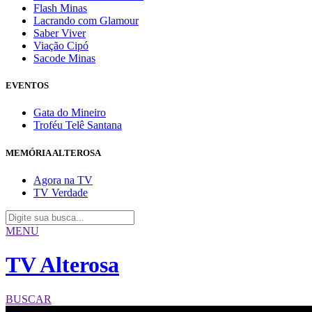
Flash Minas
Lacrando com Glamour
Saber Viver
Viação Cipó
Sacode Minas
EVENTOS
Gata do Mineiro
Troféu Telê Santana
MEMÓRIA ALTEROSA
Agora na TV
TV Verdade
MENU
TV Alterosa
BUSCAR